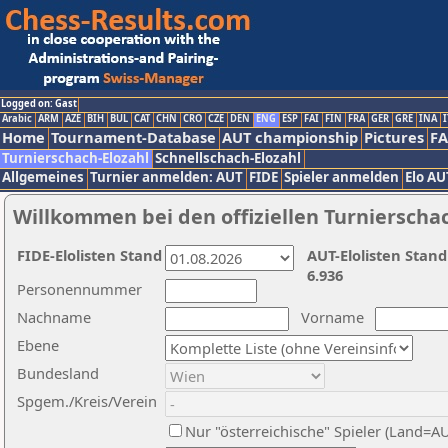
Logged on: Gast
Arabic
ARM
AZE
BIH
BUL
CAT
CHN
CRO
CZE
DEN
ENG
ESP
FAI
FIN
FRA
GER
GRE
INA
I
Home
Tournament-Database
AUT championship
Pictures
F
Turnierschach-Elozahl
Schnellschach-Elozahl
Allgemeines
Turnier anmelden: AUT
FIDE
Spieler anmelden
Elo AU
Willkommen bei den offiziellen Turnierscha
FIDE-Elolisten Stand
AUT-Elolisten Stand
6.936
Personennummer
Nachname
Vorname
Ebene
Bundesland
Spgem./Kreis/Verein
Nur "österreichische" Spieler (Land=A