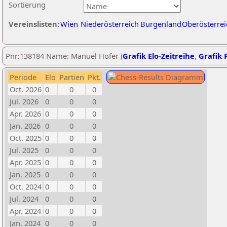
Sortierung
Vereinslisten:
Wien
Niederösterreich
Burgenland
Oberösterrei
Pnr:138184 Name: Manuel Hofer (
Grafik Elo-Zeitreihe
,
Grafik P
Periode
Elo
Partien
Pkt.
Oct. 2026
0
0
0
Jul. 2026
0
0
0
Apr. 2026
0
0
0
Jan. 2026
0
0
0
Oct. 2025
0
0
0
Jul. 2025
0
0
0
Apr. 2025
0
0
0
Jan. 2025
0
0
0
Oct. 2024
0
0
0
Jul. 2024
0
0
0
Apr. 2024
0
0
0
Jan. 2024
0
0
0