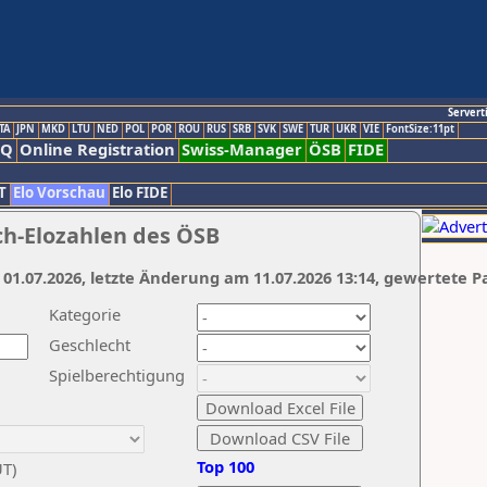
Servert
TA
JPN
MKD
LTU
NED
POL
POR
ROU
RUS
SRB
SVK
SWE
TUR
UKR
VIE
FontSize:11pt
AQ
Online Registration
Swiss-Manager
ÖSB
FIDE
T
Elo Vorschau
Elo FIDE
ch-Elozahlen des ÖSB
 01.07.2026, letzte Änderung am 11.07.2026 13:14, gewertete P
Kategorie
Geschlecht
Spielberechtigung
Top 100
UT)