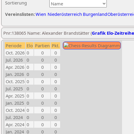
Sortierung
Vereinslisten:
Wien
Niederösterreich
Burgenland
Oberösterrei
Pnr:138065 Name: Alexander Brandstätter (
Grafik Elo-Zeitreih
Periode
Elo
Partien
Pkt.
Oct. 2026
0
0
0
Jul. 2026
0
0
0
Apr. 2026
0
0
0
Jan. 2026
0
0
0
Oct. 2025
0
0
0
Jul. 2025
0
0
0
Apr. 2025
0
0
0
Jan. 2025
0
0
0
Oct. 2024
0
0
0
Jul. 2024
0
0
0
Apr. 2024
0
0
0
Jan. 2024
0
0
0