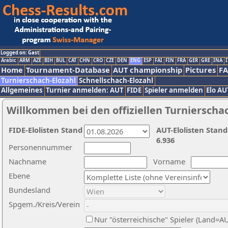
Logged on: Gast
Arabic
ARM
AZE
BIH
BUL
CAT
CHN
CRO
CZE
DEN
ENG
ESP
FAI
FIN
FRA
GER
GRE
INA
I
Home
Tournament-Database
AUT championship
Pictures
F
Turnierschach-Elozahl
Schnellschach-Elozahl
Allgemeines
Turnier anmelden: AUT
FIDE
Spieler anmelden
Elo AU
Willkommen bei den offiziellen Turnierscha
FIDE-Elolisten Stand
AUT-Elolisten Stand
6.936
Personennummer
Nachname
Vorname
Ebene
Bundesland
Spgem./Kreis/Verein
Nur "österreichische" Spieler (Land=A