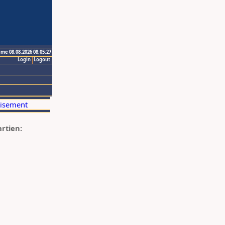
ime 08.08.2026 08:05:27
Login
Logout
artien: