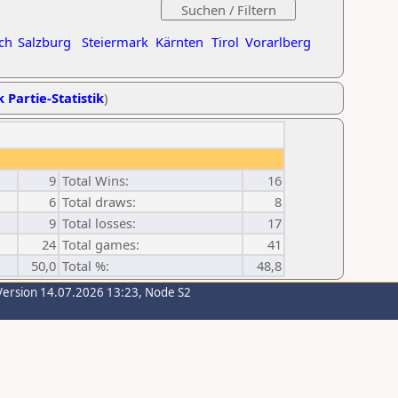
ch
Salzburg
Steiermark
Kärnten
Tirol
Vorarlberg
k Partie-Statistik
)
9
Total Wins:
16
6
Total draws:
8
9
Total losses:
17
24
Total games:
41
50,0
Total %:
48,8
Version 14.07.2026 13:23, Node S2