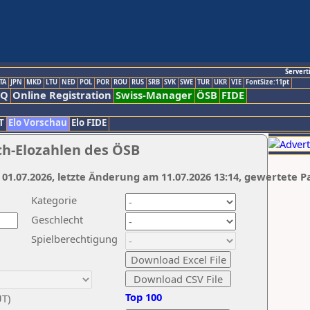
Servert
TA
JPN
MKD
LTU
NED
POL
POR
ROU
RUS
SRB
SVK
SWE
TUR
UKR
VIE
FontSize:11pt
AQ
Online Registration
Swiss-Manager
ÖSB
FIDE
T
Elo Vorschau
Elo FIDE
ch-Elozahlen des ÖSB
 01.07.2026, letzte Änderung am 11.07.2026 13:14, gewertete P
Kategorie
Geschlecht
Spielberechtigung
Top 100
UT)