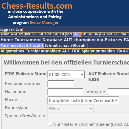
Logged on: Gast
Arabic
ARM
AZE
BIH
BUL
CAT
CHN
CRO
CZE
DEN
ENG
ESP
FAI
FIN
FRA
GER
GRE
INA
I
Home
Tournament-Database
AUT championship
Pictures
F
Turnierschach-Elozahl
Schnellschach-Elozahl
Allgemeines
Turnier anmelden: AUT
FIDE
Spieler anmelden
Elo AU
Willkommen bei den offiziellen Turnierscha
FIDE-Elolisten Stand
AUT-Elolisten Stand
6.936
Personennummer
Nachname
Vorname
Ebene
Bundesland
Spgem./Kreis/Verein
Nur "österreichische" Spieler (Land=A