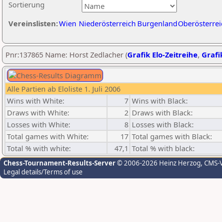
Sortierung
Vereinslisten:
Wien
Niederösterreich
Burgenland
Oberösterrei
Pnr:137865 Name: Horst Zedlacher (
Grafik Elo-Zeitreihe
,
Grafi
Alle Partien ab Eloliste 1. Juli 2006
Wins with White:
7
Wins with Black:
Draws with White:
2
Draws with Black:
Losses with White:
8
Losses with Black:
Total games with White:
17
Total games with Black:
Total % with white:
47,1
Total % with black:
Chess-Tournament-Results-Server
© 2006-2026 Heinz Herzog
, CMS-
Legal details/Terms of use