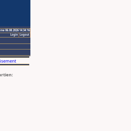
ime 06.08.2026 14:34:16
Login
Logout
artien: