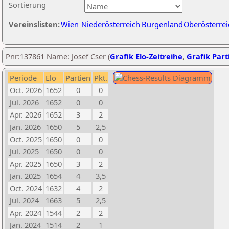
Sortierung
Vereinslisten:
Wien
Niederösterreich
Burgenland
Oberösterrei
Pnr:137861 Name: Josef Cser (
Grafik Elo-Zeitreihe
,
Grafik Parti
Periode
Elo
Partien
Pkt.
Oct. 2026
1652
0
0
Jul. 2026
1652
0
0
Apr. 2026
1652
3
2
Jan. 2026
1650
5
2,5
Oct. 2025
1650
0
0
Jul. 2025
1650
0
0
Apr. 2025
1650
3
2
Jan. 2025
1654
4
3,5
Oct. 2024
1632
4
2
Jul. 2024
1663
5
2,5
Apr. 2024
1544
2
2
Jan. 2024
1514
2
1