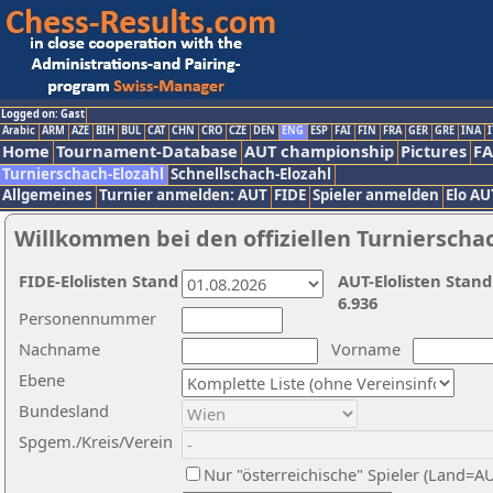
Logged on: Gast
Arabic
ARM
AZE
BIH
BUL
CAT
CHN
CRO
CZE
DEN
ENG
ESP
FAI
FIN
FRA
GER
GRE
INA
I
Home
Tournament-Database
AUT championship
Pictures
F
Turnierschach-Elozahl
Schnellschach-Elozahl
Allgemeines
Turnier anmelden: AUT
FIDE
Spieler anmelden
Elo AU
Willkommen bei den offiziellen Turnierscha
FIDE-Elolisten Stand
AUT-Elolisten Stand
6.936
Personennummer
Nachname
Vorname
Ebene
Bundesland
Spgem./Kreis/Verein
Nur "österreichische" Spieler (Land=A