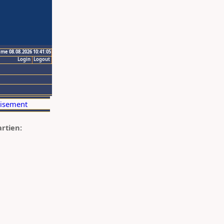
ime 08.08.2026 10:41:05
Login
Logout
artien: