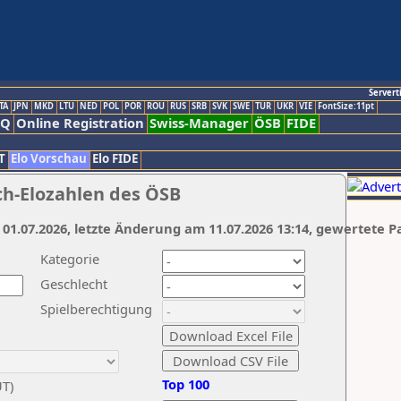
Servert
TA
JPN
MKD
LTU
NED
POL
POR
ROU
RUS
SRB
SVK
SWE
TUR
UKR
VIE
FontSize:11pt
AQ
Online Registration
Swiss-Manager
ÖSB
FIDE
T
Elo Vorschau
Elo FIDE
ch-Elozahlen des ÖSB
 01.07.2026, letzte Änderung am 11.07.2026 13:14, gewertete P
Kategorie
Geschlecht
Spielberechtigung
Top 100
UT)