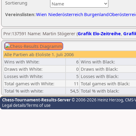
Sortierung
Vereinslisten:
Wien
Niederösterreich
Burgenland
Oberösterrei
Pnr:137591 Name: Martin Stögerer (
Grafik Elo-Zeitreihe
,
Grafik
Alle Partien ab Eloliste 1. Juli 2006
Wins with White:
6
Wins with Black:
Draws with White:
0
Draws with Black:
Losses with White:
5
Losses with Black:
Total games with White:
11
Total games with Black:
Total % with white:
54,5
Total % with black:
Chess-Tournament-Results-Server
© 2006-2026 Heinz Herzog
, CMS-
Legal details/Terms of use