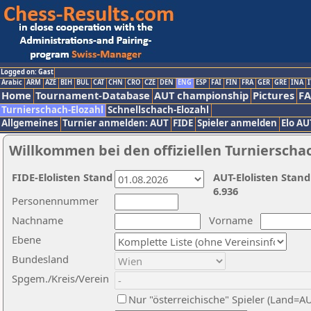
Logged on: Gast
Arabic
ARM
AZE
BIH
BUL
CAT
CHN
CRO
CZE
DEN
ENG
ESP
FAI
FIN
FRA
GER
GRE
INA
I
Home
Tournament-Database
AUT championship
Pictures
F
Turnierschach-Elozahl
Schnellschach-Elozahl
Allgemeines
Turnier anmelden: AUT
FIDE
Spieler anmelden
Elo AU
Willkommen bei den offiziellen Turnierscha
FIDE-Elolisten Stand
AUT-Elolisten Stand
6.936
Personennummer
Nachname
Vorname
Ebene
Bundesland
Spgem./Kreis/Verein
Nur "österreichische" Spieler (Land=A