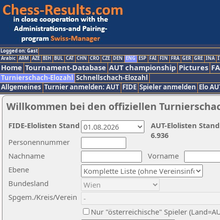
Logged on: Gast
Arabic
ARM
AZE
BIH
BUL
CAT
CHN
CRO
CZE
DEN
ENG
ESP
FAI
FIN
FRA
GER
GRE
INA
I
Home
Tournament-Database
AUT championship
Pictures
F
Turnierschach-Elozahl
Schnellschach-Elozahl
Allgemeines
Turnier anmelden: AUT
FIDE
Spieler anmelden
Elo AU
Willkommen bei den offiziellen Turnierscha
FIDE-Elolisten Stand
AUT-Elolisten Stand
6.936
Personennummer
Nachname
Vorname
Ebene
Bundesland
Spgem./Kreis/Verein
Nur "österreichische" Spieler (Land=A