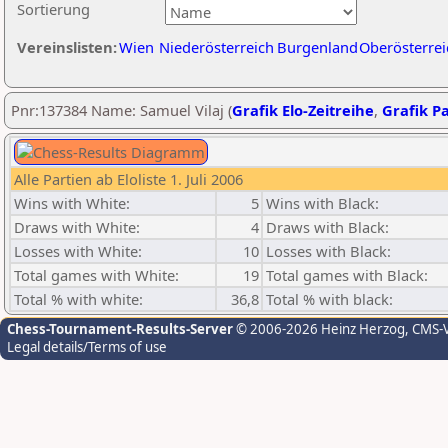
Sortierung
Vereinslisten:
Wien
Niederösterreich
Burgenland
Oberösterrei
Pnr:137384 Name: Samuel Vilaj (
Grafik Elo-Zeitreihe
,
Grafik Pa
Alle Partien ab Eloliste 1. Juli 2006
Wins with White:
5
Wins with Black:
Draws with White:
4
Draws with Black:
Losses with White:
10
Losses with Black:
Total games with White:
19
Total games with Black:
Total % with white:
36,8
Total % with black:
Chess-Tournament-Results-Server
© 2006-2026 Heinz Herzog
, CMS-
Legal details/Terms of use