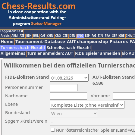
Logged on: Gast
Arabic
ARM
AZE
BIH
BUL
CAT
CHN
CRO
CZE
DEN
ENG
ESP
FAI
FIN
FRA
GER
GRE
INA
I
Home
Tournament-Database
AUT championship
Pictures
F
Turnierschach-Elozahl
Schnellschach-Elozahl
Allgemeines
Turnier anmelden: AUT
FIDE
Spieler anmelden
Elo AU
Willkommen bei den offiziellen Turnierscha
FIDE-Elolisten Stand
AUT-Elolisten Stand
6.936
Personennummer
Nachname
Vorname
Ebene
Bundesland
Spgem./Kreis/Verein
Nur "österreichische" Spieler (Land=A