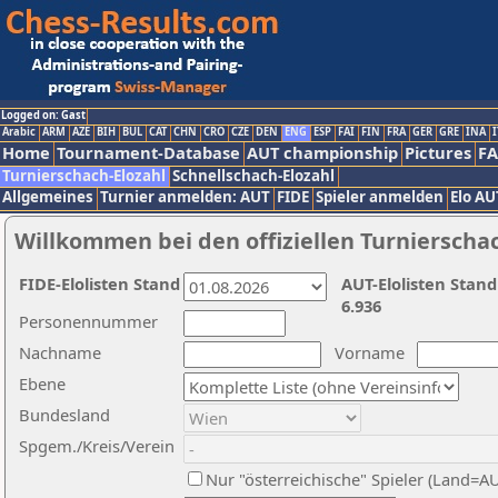
Logged on: Gast
Arabic
ARM
AZE
BIH
BUL
CAT
CHN
CRO
CZE
DEN
ENG
ESP
FAI
FIN
FRA
GER
GRE
INA
I
Home
Tournament-Database
AUT championship
Pictures
F
Turnierschach-Elozahl
Schnellschach-Elozahl
Allgemeines
Turnier anmelden: AUT
FIDE
Spieler anmelden
Elo AU
Willkommen bei den offiziellen Turnierscha
FIDE-Elolisten Stand
AUT-Elolisten Stand
6.936
Personennummer
Nachname
Vorname
Ebene
Bundesland
Spgem./Kreis/Verein
Nur "österreichische" Spieler (Land=A