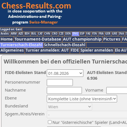
Logged on: Gast
Arabic
ARM
AZE
BIH
BUL
CAT
CHN
CRO
CZE
DEN
ENG
ESP
FAI
FIN
FRA
GER
GRE
INA
I
Home
Tournament-Database
AUT championship
Pictures
F
Turnierschach-Elozahl
Schnellschach-Elozahl
Allgemeines
Turnier anmelden: AUT
FIDE
Spieler anmelden
Elo AU
Willkommen bei den offiziellen Turnierscha
FIDE-Elolisten Stand
AUT-Elolisten Stand
6.936
Personennummer
Nachname
Vorname
Ebene
Bundesland
Spgem./Kreis/Verein
Nur "österreichische" Spieler (Land=A