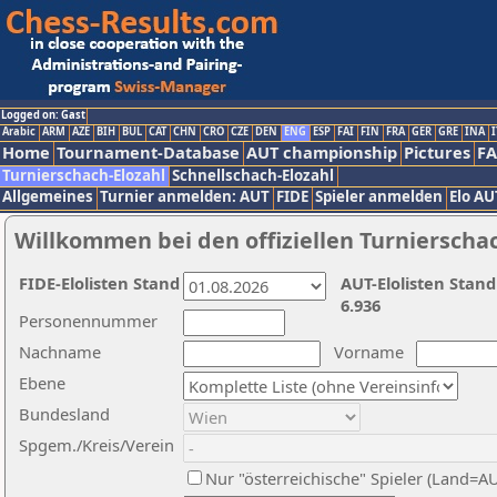
Logged on: Gast
Arabic
ARM
AZE
BIH
BUL
CAT
CHN
CRO
CZE
DEN
ENG
ESP
FAI
FIN
FRA
GER
GRE
INA
I
Home
Tournament-Database
AUT championship
Pictures
F
Turnierschach-Elozahl
Schnellschach-Elozahl
Allgemeines
Turnier anmelden: AUT
FIDE
Spieler anmelden
Elo AU
Willkommen bei den offiziellen Turnierscha
FIDE-Elolisten Stand
AUT-Elolisten Stand
6.936
Personennummer
Nachname
Vorname
Ebene
Bundesland
Spgem./Kreis/Verein
Nur "österreichische" Spieler (Land=A