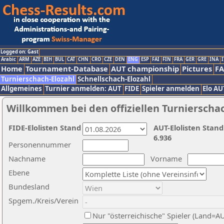
Logged on: Gast
Arabic
ARM
AZE
BIH
BUL
CAT
CHN
CRO
CZE
DEN
ENG
ESP
FAI
FIN
FRA
GER
GRE
INA
I
Home
Tournament-Database
AUT championship
Pictures
F
Turnierschach-Elozahl
Schnellschach-Elozahl
Allgemeines
Turnier anmelden: AUT
FIDE
Spieler anmelden
Elo AU
Willkommen bei den offiziellen Turnierscha
FIDE-Elolisten Stand
AUT-Elolisten Stand
6.936
Personennummer
Nachname
Vorname
Ebene
Bundesland
Spgem./Kreis/Verein
Nur "österreichische" Spieler (Land=A