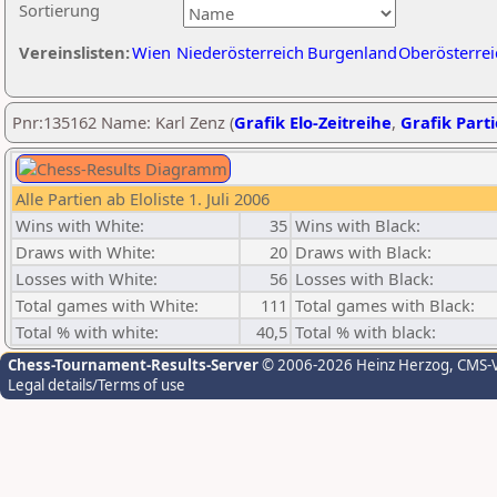
Sortierung
Vereinslisten:
Wien
Niederösterreich
Burgenland
Oberösterrei
Pnr:135162 Name: Karl Zenz (
Grafik Elo-Zeitreihe
,
Grafik Parti
Alle Partien ab Eloliste 1. Juli 2006
Wins with White:
35
Wins with Black:
Draws with White:
20
Draws with Black:
Losses with White:
56
Losses with Black:
Total games with White:
111
Total games with Black:
Total % with white:
40,5
Total % with black:
Chess-Tournament-Results-Server
© 2006-2026 Heinz Herzog
, CMS-
Legal details/Terms of use