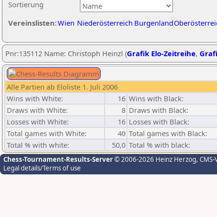
Sortierung
Vereinslisten:
Wien
Niederösterreich
Burgenland
Oberösterrei
Pnr:135112 Name: Christoph Heinzl (
Grafik Elo-Zeitreihe
,
Grafi
Alle Partien ab Eloliste 1. Juli 2006
Wins with White:
16
Wins with Black:
Draws with White:
8
Draws with Black:
Losses with White:
16
Losses with Black:
Total games with White:
40
Total games with Black:
Total % with white:
50,0
Total % with black:
Chess-Tournament-Results-Server
© 2006-2026 Heinz Herzog
, CMS-
Legal details/Terms of use