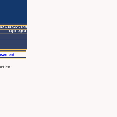
ime 07.08.2026 16:33:30
Login
Logout
artien: