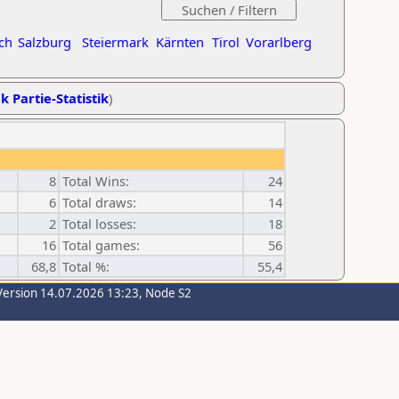
ch
Salzburg
Steiermark
Kärnten
Tirol
Vorarlberg
k Partie-Statistik
)
8
Total Wins:
24
6
Total draws:
14
2
Total losses:
18
16
Total games:
56
68,8
Total %:
55,4
Version 14.07.2026 13:23, Node S2