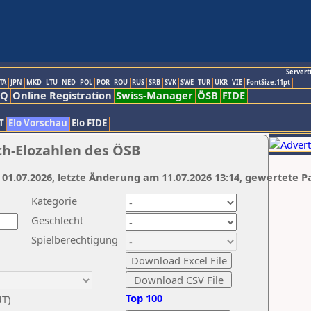
Servert
TA
JPN
MKD
LTU
NED
POL
POR
ROU
RUS
SRB
SVK
SWE
TUR
UKR
VIE
FontSize:11pt
AQ
Online Registration
Swiss-Manager
ÖSB
FIDE
T
Elo Vorschau
Elo FIDE
ch-Elozahlen des ÖSB
 01.07.2026, letzte Änderung am 11.07.2026 13:14, gewertete P
Kategorie
Geschlecht
Spielberechtigung
Top 100
UT)