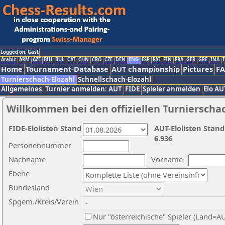
Logged on: Gast
Arabic
ARM
AZE
BIH
BUL
CAT
CHN
CRO
CZE
DEN
ENG
ESP
FAI
FIN
FRA
GER
GRE
INA
I
Home
Tournament-Database
AUT championship
Pictures
F
Turnierschach-Elozahl
Schnellschach-Elozahl
Allgemeines
Turnier anmelden: AUT
FIDE
Spieler anmelden
Elo AU
Willkommen bei den offiziellen Turnierscha
FIDE-Elolisten Stand
AUT-Elolisten Stand
6.936
Personennummer
Nachname
Vorname
Ebene
Bundesland
Spgem./Kreis/Verein
Nur "österreichische" Spieler (Land=A