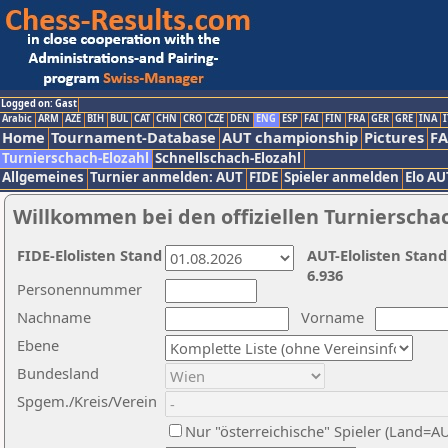
Logged on: Gast
Arabic
ARM
AZE
BIH
BUL
CAT
CHN
CRO
CZE
DEN
ENG
ESP
FAI
FIN
FRA
GER
GRE
INA
I
Home
Tournament-Database
AUT championship
Pictures
F
Turnierschach-Elozahl
Schnellschach-Elozahl
Allgemeines
Turnier anmelden: AUT
FIDE
Spieler anmelden
Elo AU
Willkommen bei den offiziellen Turnierscha
FIDE-Elolisten Stand
AUT-Elolisten Stand
6.936
Personennummer
Nachname
Vorname
Ebene
Bundesland
Spgem./Kreis/Verein
Nur "österreichische" Spieler (Land=A