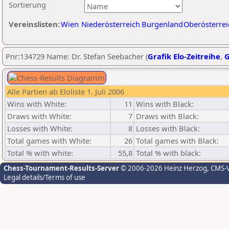
Sortierung
Vereinslisten:
Wien
Niederösterreich
Burgenland
Oberösterrei
Pnr:134729 Name: Dr. Stefan Seebacher (
Grafik Elo-Zeitreihe
,
G
Alle Partien ab Eloliste 1. Juli 2006
Wins with White:
11
Wins with Black:
Draws with White:
7
Draws with Black:
Losses with White:
8
Losses with Black:
Total games with White:
26
Total games with Black:
Total % with white:
55,8
Total % with black:
Chess-Tournament-Results-Server
© 2006-2026 Heinz Herzog
, CMS-
Legal details/Terms of use