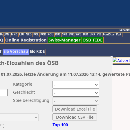
Servert
TA
JPN
MKD
LTU
NED
POL
POR
ROU
RUS
SRB
SVK
SWE
TUR
UKR
VIE
FontSize:11pt
AQ
Online Registration
Swiss-Manager
ÖSB
FIDE
T
Elo Vorschau
Elo FIDE
ch-Elozahlen des ÖSB
 01.07.2026, letzte Änderung am 11.07.2026 13:14, gewertete P
Kategorie
Geschlecht
Spielberechtigung
Top 100
UT)