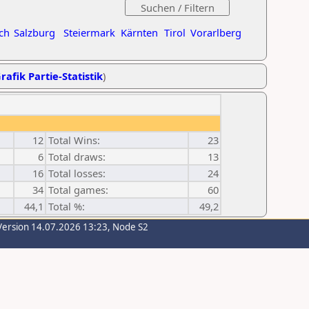
ch
Salzburg
Steiermark
Kärnten
Tirol
Vorarlberg
rafik Partie-Statistik
)
12
Total Wins:
23
6
Total draws:
13
16
Total losses:
24
34
Total games:
60
44,1
Total %:
49,2
Version 14.07.2026 13:23, Node S2