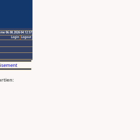
ime 06.08.2026 04:12:57
Login
Logout
artien: