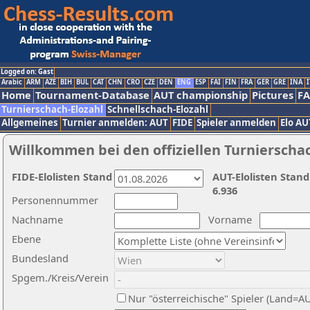
Logged on: Gast
Arabic
ARM
AZE
BIH
BUL
CAT
CHN
CRO
CZE
DEN
ENG
ESP
FAI
FIN
FRA
GER
GRE
INA
I
Home
Tournament-Database
AUT championship
Pictures
F
Turnierschach-Elozahl
Schnellschach-Elozahl
Allgemeines
Turnier anmelden: AUT
FIDE
Spieler anmelden
Elo AU
Willkommen bei den offiziellen Turnierscha
FIDE-Elolisten Stand
AUT-Elolisten Stand
6.936
Personennummer
Nachname
Vorname
Ebene
Bundesland
Spgem./Kreis/Verein
Nur "österreichische" Spieler (Land=A