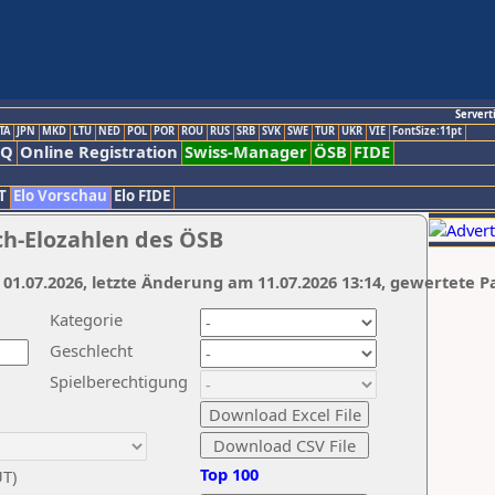
Servert
TA
JPN
MKD
LTU
NED
POL
POR
ROU
RUS
SRB
SVK
SWE
TUR
UKR
VIE
FontSize:11pt
AQ
Online Registration
Swiss-Manager
ÖSB
FIDE
T
Elo Vorschau
Elo FIDE
ch-Elozahlen des ÖSB
 01.07.2026, letzte Änderung am 11.07.2026 13:14, gewertete P
Kategorie
Geschlecht
Spielberechtigung
Top 100
UT)