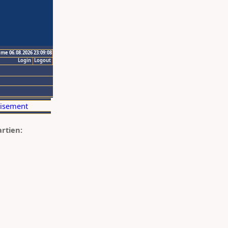
ime 06.08.2026 23:09:08
Login
Logout
artien: