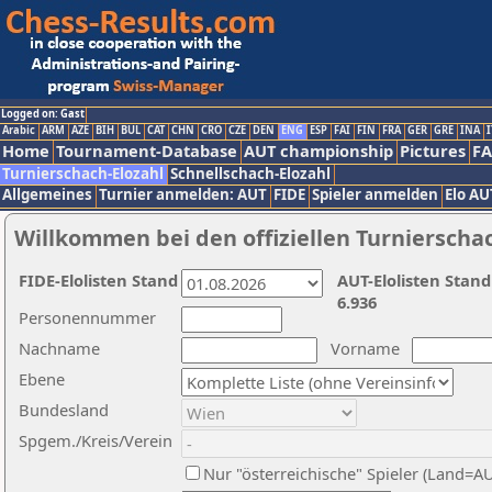
Logged on: Gast
Arabic
ARM
AZE
BIH
BUL
CAT
CHN
CRO
CZE
DEN
ENG
ESP
FAI
FIN
FRA
GER
GRE
INA
I
Home
Tournament-Database
AUT championship
Pictures
F
Turnierschach-Elozahl
Schnellschach-Elozahl
Allgemeines
Turnier anmelden: AUT
FIDE
Spieler anmelden
Elo AU
Willkommen bei den offiziellen Turnierscha
FIDE-Elolisten Stand
AUT-Elolisten Stand
6.936
Personennummer
Nachname
Vorname
Ebene
Bundesland
Spgem./Kreis/Verein
Nur "österreichische" Spieler (Land=A