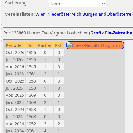
Sortierung
Vereinslisten:
Wien
Niederösterreich
Burgenland
Oberösterrei
Pnr:133869 Name: Eve-Virginie Losbichler (
Grafik Elo-Zeitreihe
Periode
Elo
Partien
Pkt.
Oct. 2026
1326
0
0
Jul. 2026
1326
1
0
Apr. 2026
1345
1
0
Jan. 2026
1361
2
1
Oct. 2025
1353
0
0
Jul. 2025
1353
1
0
Apr. 2025
1369
0
0
Jan. 2025
1369
2
1
Oct. 2024
1353
1
0
Jul. 2024
1368
0
0
Apr. 2024
1052
3
2
Jan. 2024
996
4
1