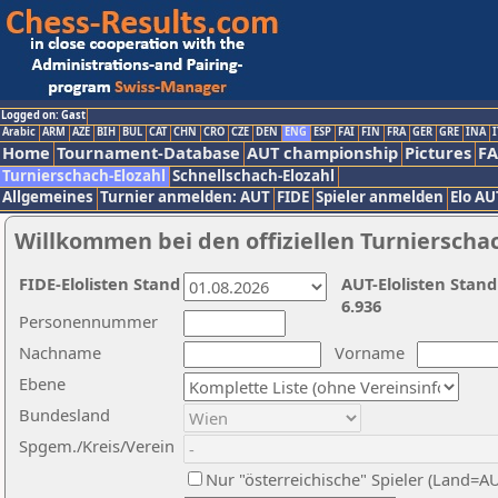
Logged on: Gast
Arabic
ARM
AZE
BIH
BUL
CAT
CHN
CRO
CZE
DEN
ENG
ESP
FAI
FIN
FRA
GER
GRE
INA
I
Home
Tournament-Database
AUT championship
Pictures
F
Turnierschach-Elozahl
Schnellschach-Elozahl
Allgemeines
Turnier anmelden: AUT
FIDE
Spieler anmelden
Elo AU
Willkommen bei den offiziellen Turnierscha
FIDE-Elolisten Stand
AUT-Elolisten Stand
6.936
Personennummer
Nachname
Vorname
Ebene
Bundesland
Spgem./Kreis/Verein
Nur "österreichische" Spieler (Land=A