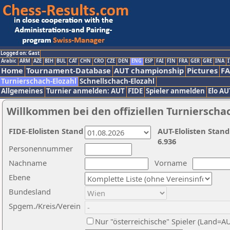
Logged on: Gast
Arabic
ARM
AZE
BIH
BUL
CAT
CHN
CRO
CZE
DEN
ENG
ESP
FAI
FIN
FRA
GER
GRE
INA
I
Home
Tournament-Database
AUT championship
Pictures
F
Turnierschach-Elozahl
Schnellschach-Elozahl
Allgemeines
Turnier anmelden: AUT
FIDE
Spieler anmelden
Elo AU
Willkommen bei den offiziellen Turnierscha
FIDE-Elolisten Stand
AUT-Elolisten Stand
6.936
Personennummer
Nachname
Vorname
Ebene
Bundesland
Spgem./Kreis/Verein
Nur "österreichische" Spieler (Land=A