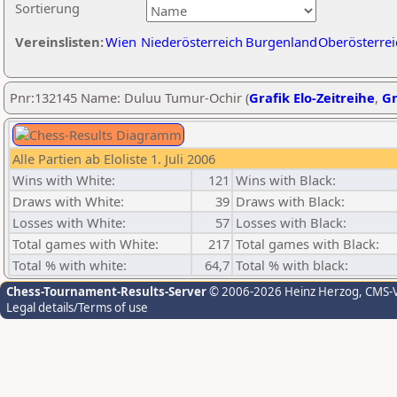
Sortierung
Vereinslisten:
Wien
Niederösterreich
Burgenland
Oberösterrei
Pnr:132145 Name: Duluu Tumur-Ochir (
Grafik Elo-Zeitreihe
,
Gr
Alle Partien ab Eloliste 1. Juli 2006
Wins with White:
121
Wins with Black:
Draws with White:
39
Draws with Black:
Losses with White:
57
Losses with Black:
Total games with White:
217
Total games with Black:
Total % with white:
64,7
Total % with black:
Chess-Tournament-Results-Server
© 2006-2026 Heinz Herzog
, CMS-
Legal details/Terms of use