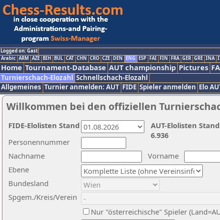
Logged on: Gast
Arabic
ARM
AZE
BIH
BUL
CAT
CHN
CRO
CZE
DEN
ENG
ESP
FAI
FIN
FRA
GER
GRE
INA
I
Home
Tournament-Database
AUT championship
Pictures
F
Turnierschach-Elozahl
Schnellschach-Elozahl
Allgemeines
Turnier anmelden: AUT
FIDE
Spieler anmelden
Elo AU
Willkommen bei den offiziellen Turnierscha
FIDE-Elolisten Stand
AUT-Elolisten Stand
6.936
Personennummer
Nachname
Vorname
Ebene
Bundesland
Spgem./Kreis/Verein
Nur "österreichische" Spieler (Land=A