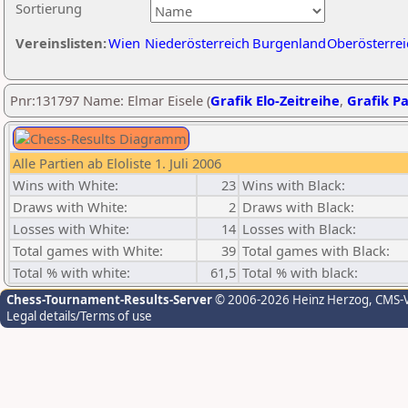
Sortierung
Vereinslisten:
Wien
Niederösterreich
Burgenland
Oberösterrei
Pnr:131797 Name: Elmar Eisele (
Grafik Elo-Zeitreihe
,
Grafik Pa
Alle Partien ab Eloliste 1. Juli 2006
Wins with White:
23
Wins with Black:
Draws with White:
2
Draws with Black:
Losses with White:
14
Losses with Black:
Total games with White:
39
Total games with Black:
Total % with white:
61,5
Total % with black:
Chess-Tournament-Results-Server
© 2006-2026 Heinz Herzog
, CMS-
Legal details/Terms of use