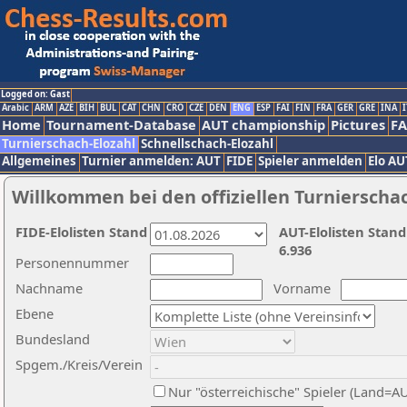
Logged on: Gast
Arabic
ARM
AZE
BIH
BUL
CAT
CHN
CRO
CZE
DEN
ENG
ESP
FAI
FIN
FRA
GER
GRE
INA
I
Home
Tournament-Database
AUT championship
Pictures
F
Turnierschach-Elozahl
Schnellschach-Elozahl
Allgemeines
Turnier anmelden: AUT
FIDE
Spieler anmelden
Elo AU
Willkommen bei den offiziellen Turnierscha
FIDE-Elolisten Stand
AUT-Elolisten Stand
6.936
Personennummer
Nachname
Vorname
Ebene
Bundesland
Spgem./Kreis/Verein
Nur "österreichische" Spieler (Land=A