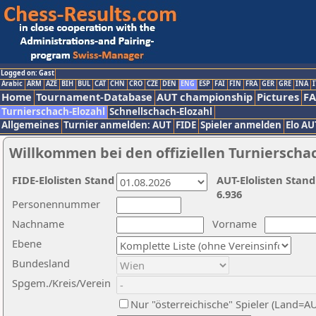
Logged on: Gast
Arabic
ARM
AZE
BIH
BUL
CAT
CHN
CRO
CZE
DEN
ENG
ESP
FAI
FIN
FRA
GER
GRE
INA
I
Home
Tournament-Database
AUT championship
Pictures
F
Turnierschach-Elozahl
Schnellschach-Elozahl
Allgemeines
Turnier anmelden: AUT
FIDE
Spieler anmelden
Elo AU
Willkommen bei den offiziellen Turnierscha
FIDE-Elolisten Stand
AUT-Elolisten Stand
6.936
Personennummer
Nachname
Vorname
Ebene
Bundesland
Spgem./Kreis/Verein
Nur "österreichische" Spieler (Land=A