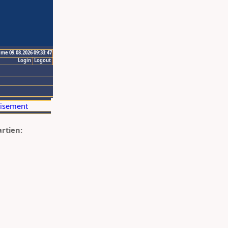
ime 09.08.2026 09:33:47
Login
Logout
artien: