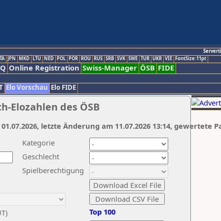
Servert
TA
JPN
MKD
LTU
NED
POL
POR
ROU
RUS
SRB
SVK
SWE
TUR
UKR
VIE
FontSize:11pt
AQ
Online Registration
Swiss-Manager
ÖSB
FIDE
T
Elo Vorschau
Elo FIDE
ch-Elozahlen des ÖSB
 01.07.2026, letzte Änderung am 11.07.2026 13:14, gewertete P
Kategorie
Geschlecht
Spielberechtigung
Top 100
UT)