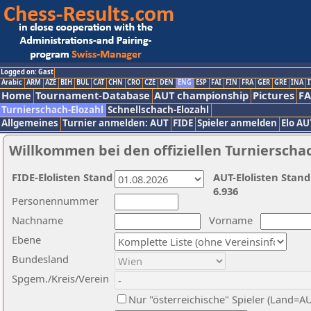
Logged on: Gast
Arabic
ARM
AZE
BIH
BUL
CAT
CHN
CRO
CZE
DEN
ENG
ESP
FAI
FIN
FRA
GER
GRE
INA
I
Home
Tournament-Database
AUT championship
Pictures
F
Turnierschach-Elozahl
Schnellschach-Elozahl
Allgemeines
Turnier anmelden: AUT
FIDE
Spieler anmelden
Elo AU
Willkommen bei den offiziellen Turnierscha
FIDE-Elolisten Stand
AUT-Elolisten Stand
6.936
Personennummer
Nachname
Vorname
Ebene
Bundesland
Spgem./Kreis/Verein
Nur "österreichische" Spieler (Land=A