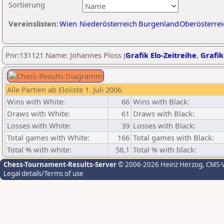
Sortierung
Vereinslisten:
Wien
Niederösterreich
Burgenland
Oberösterrei
Pnr:131121 Name: Johannes Ploss (
Grafik Elo-Zeitreihe
,
Grafik
Alle Partien ab Eloliste 1. Juli 2006
Wins with White:
66
Wins with Black:
Draws with White:
61
Draws with Black:
Losses with White:
39
Losses with Black:
Total games with White:
166
Total games with Black:
Total % with white:
58,1
Total % with black:
Chess-Tournament-Results-Server
© 2006-2026 Heinz Herzog
, CMS-
Legal details/Terms of use