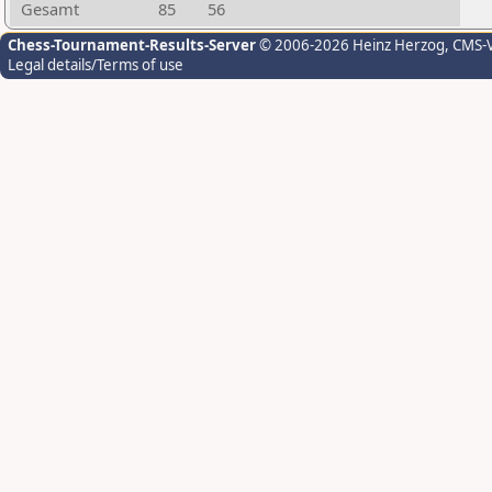
Gesamt
85
56
Chess-Tournament-Results-Server
© 2006-2026 Heinz Herzog
, CMS-
Legal details/Terms of use