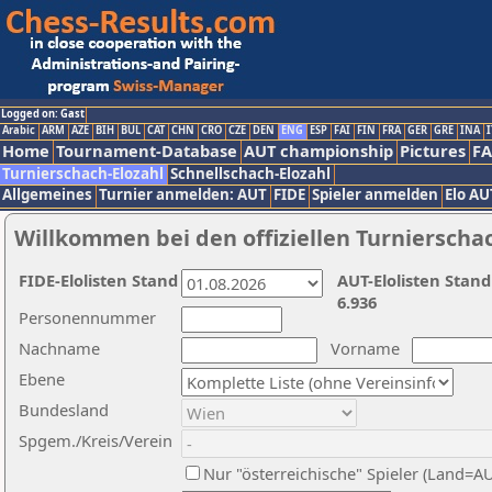
Logged on: Gast
Arabic
ARM
AZE
BIH
BUL
CAT
CHN
CRO
CZE
DEN
ENG
ESP
FAI
FIN
FRA
GER
GRE
INA
I
Home
Tournament-Database
AUT championship
Pictures
F
Turnierschach-Elozahl
Schnellschach-Elozahl
Allgemeines
Turnier anmelden: AUT
FIDE
Spieler anmelden
Elo AU
Willkommen bei den offiziellen Turnierscha
FIDE-Elolisten Stand
AUT-Elolisten Stand
6.936
Personennummer
Nachname
Vorname
Ebene
Bundesland
Spgem./Kreis/Verein
Nur "österreichische" Spieler (Land=A