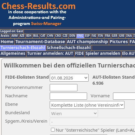
Logged on: Gast
Arabic
ARM
AZE
BIH
BUL
CAT
CHN
CRO
CZE
DEN
ENG
ESP
FAI
FIN
FRA
GER
GRE
INA
I
Home
Tournament-Database
AUT championship
Pictures
F
Turnierschach-Elozahl
Schnellschach-Elozahl
Allgemeines
Turnier anmelden: AUT
FIDE
Spieler anmelden
Elo AU
Willkommen bei den offiziellen Turnierscha
FIDE-Elolisten Stand
AUT-Elolisten Stand
6.936
Personennummer
Nachname
Vorname
Ebene
Bundesland
Spgem./Kreis/Verein
Nur "österreichische" Spieler (Land=A