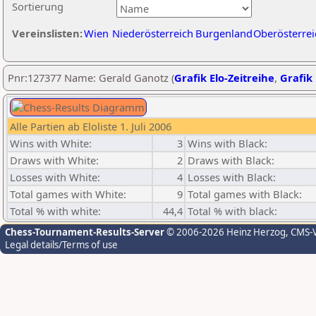
Sortierung
Vereinslisten:
Wien
Niederösterreich
Burgenland
Oberösterrei
Pnr:127377 Name: Gerald Ganotz (
Grafik Elo-Zeitreihe
,
Grafik 
Alle Partien ab Eloliste 1. Juli 2006
Wins with White:
3
Wins with Black:
Draws with White:
2
Draws with Black:
Losses with White:
4
Losses with Black:
Total games with White:
9
Total games with Black:
Total % with white:
44,4
Total % with black:
Chess-Tournament-Results-Server
© 2006-2026 Heinz Herzog
, CMS-
Legal details/Terms of use