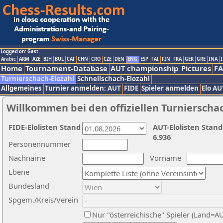
Logged on: Gast
Arabic
ARM
AZE
BIH
BUL
CAT
CHN
CRO
CZE
DEN
ENG
ESP
FAI
FIN
FRA
GER
GRE
INA
I
Home
Tournament-Database
AUT championship
Pictures
F
Turnierschach-Elozahl
Schnellschach-Elozahl
Allgemeines
Turnier anmelden: AUT
FIDE
Spieler anmelden
Elo AU
Willkommen bei den offiziellen Turnierscha
FIDE-Elolisten Stand
AUT-Elolisten Stand
6.936
Personennummer
Nachname
Vorname
Ebene
Bundesland
Spgem./Kreis/Verein
Nur "österreichische" Spieler (Land=A