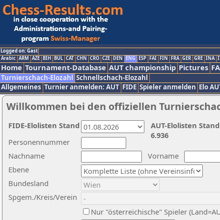
Logged on: Gast
Arabic
ARM
AZE
BIH
BUL
CAT
CHN
CRO
CZE
DEN
ENG
ESP
FAI
FIN
FRA
GER
GRE
INA
I
Home
Tournament-Database
AUT championship
Pictures
F
Turnierschach-Elozahl
Schnellschach-Elozahl
Allgemeines
Turnier anmelden: AUT
FIDE
Spieler anmelden
Elo AU
Willkommen bei den offiziellen Turnierscha
FIDE-Elolisten Stand
AUT-Elolisten Stand
6.936
Personennummer
Nachname
Vorname
Ebene
Bundesland
Spgem./Kreis/Verein
Nur "österreichische" Spieler (Land=A