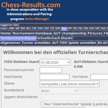
Logged on: Gast
Arabic
ARM
AZE
BIH
BUL
CAT
CHN
CRO
CZE
DEN
ENG
ESP
FAI
FIN
FRA
GER
GRE
INA
I
Home
Tournament-Database
AUT championship
Pictures
F
Turnierschach-Elozahl
Schnellschach-Elozahl
Allgemeines
Turnier anmelden: AUT
FIDE
Spieler anmelden
Elo AU
Willkommen bei den offiziellen Turnierscha
FIDE-Elolisten Stand
AUT-Elolisten Stand
6.936
Personennummer
Nachname
Vorname
Ebene
Bundesland
Spgem./Kreis/Verein
Nur "österreichische" Spieler (Land=A