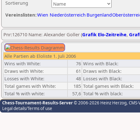
Sortierung
Vereinslisten:
Wien
Niederösterreich
Burgenland
Oberösterrei
Pnr:126710 Name: Alexander Goller (
Grafik Elo-Zeitreihe
,
Grafi
Alle Partien ab Eloliste 1. Juli 2006
Wins with White:
76
Wins with Black:
Draws with White:
61
Draws with Black:
Losses with White:
48
Losses with Black:
Total games with White:
185
Total games with Black:
Total % with white:
57,6
Total % with black:
Chess-Tournament-Results-Server
© 2006-2026 Heinz Herzog
, CMS-
Legal details/Terms of use