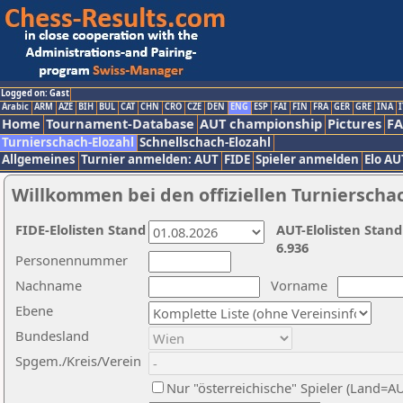
Logged on: Gast
Arabic
ARM
AZE
BIH
BUL
CAT
CHN
CRO
CZE
DEN
ENG
ESP
FAI
FIN
FRA
GER
GRE
INA
I
Home
Tournament-Database
AUT championship
Pictures
F
Turnierschach-Elozahl
Schnellschach-Elozahl
Allgemeines
Turnier anmelden: AUT
FIDE
Spieler anmelden
Elo AU
Willkommen bei den offiziellen Turnierscha
FIDE-Elolisten Stand
AUT-Elolisten Stand
6.936
Personennummer
Nachname
Vorname
Ebene
Bundesland
Spgem./Kreis/Verein
Nur "österreichische" Spieler (Land=A