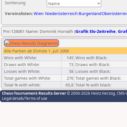
Sortierung
Vereinslisten:
Wien
Niederösterreich
Burgenland
Oberösterrei
Pnr:126061 Name: Dominik Horvath (
Grafik Elo-Zeitreihe
,
Graf
Alle Partien ab Eloliste 1. Juli 2006
Wins with White:
145
Wins with Black:
Draws with White:
73
Draws with Black:
Losses with White:
58
Losses with Black:
Total games with White:
276
Total games with Black:
Total % with white:
65,8
Total % with black:
Chess-Tournament-Results-Server
© 2006-2026 Heinz Herzog
, CMS-
Legal details/Terms of use