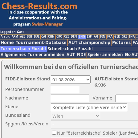
Logged on: Gast
Arabic
ARM
AZE
BIH
BUL
CAT
CHN
CRO
CZE
DEN
ENG
ESP
FAI
FIN
FRA
GER
GRE
INA
I
Home
Tournament-Database
AUT championship
Pictures
F
Turnierschach-Elozahl
Schnellschach-Elozahl
Allgemeines
Turnier anmelden: AUT
FIDE
Spieler anmelden
Elo AU
Willkommen bei den offiziellen Turnierscha
FIDE-Elolisten Stand
AUT-Elolisten Stand
6.936
Personennummer
Nachname
Vorname
Ebene
Bundesland
Spgem./Kreis/Verein
Nur "österreichische" Spieler (Land=A