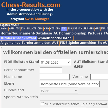
Logged on: Gast
Arabic
ARM
AZE
BIH
BUL
CAT
CHN
CRO
CZE
DEN
ENG
ESP
FAI
FIN
FRA
GER
GRE
INA
I
Home
Tournament-Database
AUT championship
Pictures
F
Turnierschach-Elozahl
Schnellschach-Elozahl
Allgemeines
Turnier anmelden: AUT
FIDE
Spieler anmelden
Elo AU
Willkommen bei den offiziellen Turnierscha
FIDE-Elolisten Stand
AUT-Elolisten Stand
6.936
Personennummer
Nachname
Vorname
Ebene
Bundesland
Spgem./Kreis/Verein
Nur "österreichische" Spieler (Land=A