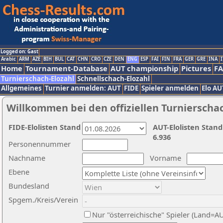
Logged on: Gast
Arabic
ARM
AZE
BIH
BUL
CAT
CHN
CRO
CZE
DEN
ENG
ESP
FAI
FIN
FRA
GER
GRE
INA
I
Home
Tournament-Database
AUT championship
Pictures
F
Turnierschach-Elozahl
Schnellschach-Elozahl
Allgemeines
Turnier anmelden: AUT
FIDE
Spieler anmelden
Elo AU
Willkommen bei den offiziellen Turnierscha
FIDE-Elolisten Stand
AUT-Elolisten Stand
6.936
Personennummer
Nachname
Vorname
Ebene
Bundesland
Spgem./Kreis/Verein
Nur "österreichische" Spieler (Land=A