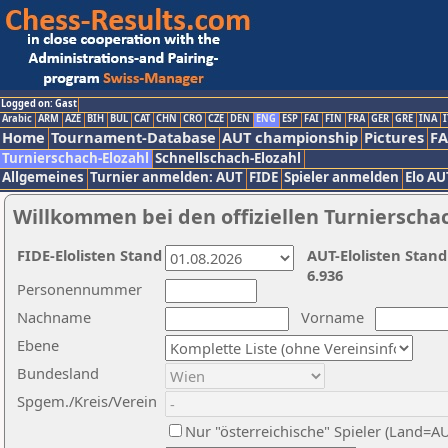
Logged on: Gast
Arabic
ARM
AZE
BIH
BUL
CAT
CHN
CRO
CZE
DEN
ENG
ESP
FAI
FIN
FRA
GER
GRE
INA
I
Home
Tournament-Database
AUT championship
Pictures
F
Turnierschach-Elozahl
Schnellschach-Elozahl
Allgemeines
Turnier anmelden: AUT
FIDE
Spieler anmelden
Elo AU
Willkommen bei den offiziellen Turnierscha
FIDE-Elolisten Stand
AUT-Elolisten Stand
6.936
Personennummer
Nachname
Vorname
Ebene
Bundesland
Spgem./Kreis/Verein
Nur "österreichische" Spieler (Land=A