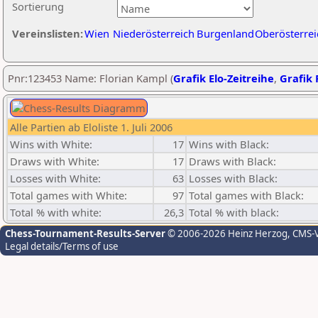
Sortierung
Vereinslisten:
Wien
Niederösterreich
Burgenland
Oberösterrei
Pnr:123453 Name: Florian Kampl (
Grafik Elo-Zeitreihe
,
Grafik 
Alle Partien ab Eloliste 1. Juli 2006
Wins with White:
17
Wins with Black:
Draws with White:
17
Draws with Black:
Losses with White:
63
Losses with Black:
Total games with White:
97
Total games with Black:
Total % with white:
26,3
Total % with black:
Chess-Tournament-Results-Server
© 2006-2026 Heinz Herzog
, CMS-
Legal details/Terms of use