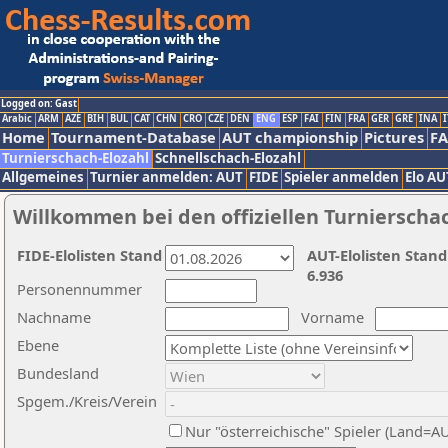
Logged on: Gast
Arabic
ARM
AZE
BIH
BUL
CAT
CHN
CRO
CZE
DEN
ENG
ESP
FAI
FIN
FRA
GER
GRE
INA
I
Home
Tournament-Database
AUT championship
Pictures
F
Turnierschach-Elozahl
Schnellschach-Elozahl
Allgemeines
Turnier anmelden: AUT
FIDE
Spieler anmelden
Elo AU
Willkommen bei den offiziellen Turnierscha
FIDE-Elolisten Stand
AUT-Elolisten Stand
6.936
Personennummer
Nachname
Vorname
Ebene
Bundesland
Spgem./Kreis/Verein
Nur "österreichische" Spieler (Land=A