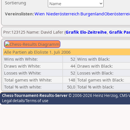
Sortierung
Vereinslisten:
Wien
Niederösterreich
Burgenland
Oberösterrei
Pnr:123125 Name: David Lafer (
Grafik Elo-Zeitreihe
,
Grafik Par
Alle Partien ab Eloliste 1. Juli 2006
Wins with White:
52
Wins with Black:
Draws with White:
44
Draws with Black:
Losses with White:
52
Losses with Black:
Total games with White:
148
Total games with Black:
Total % with white:
50,0
Total % with black:
Chess-Tournament-Results-Server
© 2006-2026 Heinz Herzog
, CMS-
Legal details/Terms of use