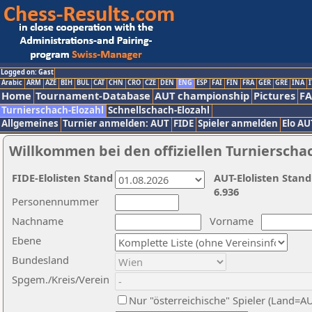
Logged on: Gast
Arabic
ARM
AZE
BIH
BUL
CAT
CHN
CRO
CZE
DEN
ENG
ESP
FAI
FIN
FRA
GER
GRE
INA
I
Home
Tournament-Database
AUT championship
Pictures
F
Turnierschach-Elozahl
Schnellschach-Elozahl
Allgemeines
Turnier anmelden: AUT
FIDE
Spieler anmelden
Elo AU
Willkommen bei den offiziellen Turnierscha
FIDE-Elolisten Stand
AUT-Elolisten Stand
6.936
Personennummer
Nachname
Vorname
Ebene
Bundesland
Spgem./Kreis/Verein
Nur "österreichische" Spieler (Land=A