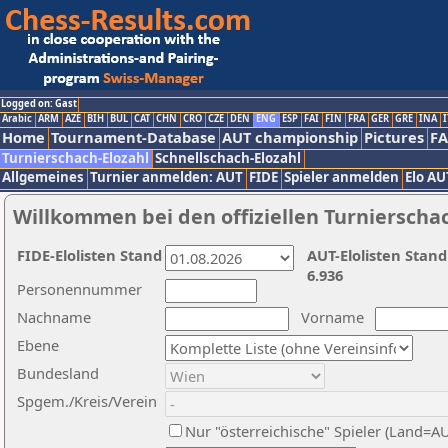
Logged on: Gast
Arabic
ARM
AZE
BIH
BUL
CAT
CHN
CRO
CZE
DEN
ENG
ESP
FAI
FIN
FRA
GER
GRE
INA
I
Home
Tournament-Database
AUT championship
Pictures
F
Turnierschach-Elozahl
Schnellschach-Elozahl
Allgemeines
Turnier anmelden: AUT
FIDE
Spieler anmelden
Elo AU
Willkommen bei den offiziellen Turnierscha
FIDE-Elolisten Stand
AUT-Elolisten Stand
6.936
Personennummer
Nachname
Vorname
Ebene
Bundesland
Spgem./Kreis/Verein
Nur "österreichische" Spieler (Land=A