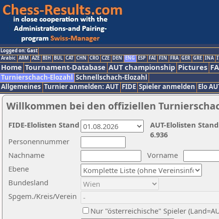
Logged on: Gast
Arabic
ARM
AZE
BIH
BUL
CAT
CHN
CRO
CZE
DEN
ENG
ESP
FAI
FIN
FRA
GER
GRE
INA
I
Home
Tournament-Database
AUT championship
Pictures
F
Turnierschach-Elozahl
Schnellschach-Elozahl
Allgemeines
Turnier anmelden: AUT
FIDE
Spieler anmelden
Elo AU
Willkommen bei den offiziellen Turnierscha
FIDE-Elolisten Stand
AUT-Elolisten Stand
6.936
Personennummer
Nachname
Vorname
Ebene
Bundesland
Spgem./Kreis/Verein
Nur "österreichische" Spieler (Land=A