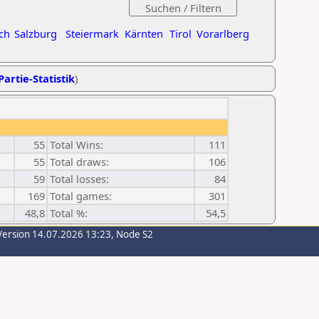
ch
Salzburg
Steiermark
Kärnten
Tirol
Vorarlberg
Partie-Statistik
)
55
Total Wins:
111
55
Total draws:
106
59
Total losses:
84
169
Total games:
301
48,8
Total %:
54,5
Version 14.07.2026 13:23, Node S2