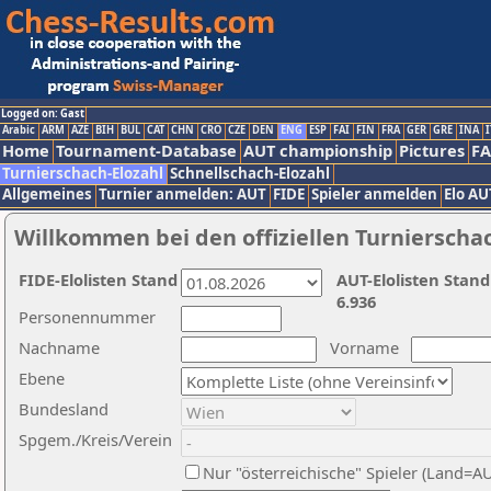
Logged on: Gast
Arabic
ARM
AZE
BIH
BUL
CAT
CHN
CRO
CZE
DEN
ENG
ESP
FAI
FIN
FRA
GER
GRE
INA
I
Home
Tournament-Database
AUT championship
Pictures
F
Turnierschach-Elozahl
Schnellschach-Elozahl
Allgemeines
Turnier anmelden: AUT
FIDE
Spieler anmelden
Elo AU
Willkommen bei den offiziellen Turnierscha
FIDE-Elolisten Stand
AUT-Elolisten Stand
6.936
Personennummer
Nachname
Vorname
Ebene
Bundesland
Spgem./Kreis/Verein
Nur "österreichische" Spieler (Land=A