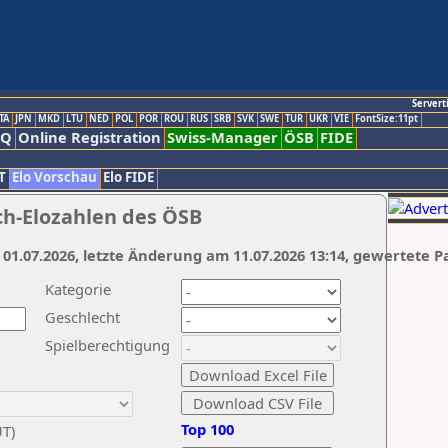
Servert
TA
JPN
MKD
LTU
NED
POL
POR
ROU
RUS
SRB
SVK
SWE
TUR
UKR
VIE
FontSize:11pt
AQ
Online Registration
Swiss-Manager
ÖSB
FIDE
T
Elo Vorschau
Elo FIDE
ch-Elozahlen des ÖSB
 01.07.2026, letzte Änderung am 11.07.2026 13:14, gewertete P
Kategorie
Geschlecht
Spielberechtigung
Top 100
UT)