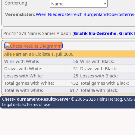
Sortierung
Vereinslisten:
Wien
Niederösterreich
Burgenland
Oberösterrei
Pnr:121373 Name: Samer Albadri (
Grafik Elo-Zeitreihe
,
Grafik 
Alle Partien ab Eloliste 1. Juli 2006
Wins with White:
56
Wins with Black:
Draws with White:
51
Draws with Black:
Losses with White:
25
Losses with Black:
Total games with White:
132
Total games with Black:
Total % with white:
61,7
Total % with black:
Chess-Tournament-Results-Server
© 2006-2026 Heinz Herzog
, CMS-
Legal details/Terms of use