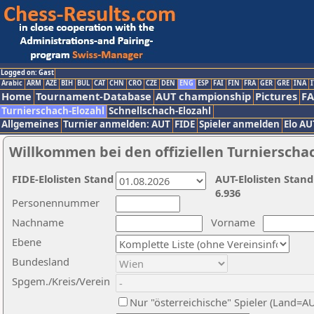
Logged on: Gast
Arabic
ARM
AZE
BIH
BUL
CAT
CHN
CRO
CZE
DEN
ENG
ESP
FAI
FIN
FRA
GER
GRE
INA
I
Home
Tournament-Database
AUT championship
Pictures
F
Turnierschach-Elozahl
Schnellschach-Elozahl
Allgemeines
Turnier anmelden: AUT
FIDE
Spieler anmelden
Elo AU
Willkommen bei den offiziellen Turnierscha
FIDE-Elolisten Stand
AUT-Elolisten Stand
6.936
Personennummer
Nachname
Vorname
Ebene
Bundesland
Spgem./Kreis/Verein
Nur "österreichische" Spieler (Land=A