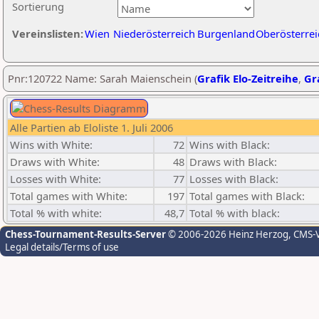
Sortierung
Vereinslisten:
Wien
Niederösterreich
Burgenland
Oberösterrei
Pnr:120722 Name: Sarah Maienschein (
Grafik Elo-Zeitreihe
,
Gra
Alle Partien ab Eloliste 1. Juli 2006
Wins with White:
72
Wins with Black:
Draws with White:
48
Draws with Black:
Losses with White:
77
Losses with Black:
Total games with White:
197
Total games with Black:
Total % with white:
48,7
Total % with black:
Chess-Tournament-Results-Server
© 2006-2026 Heinz Herzog
, CMS-
Legal details/Terms of use