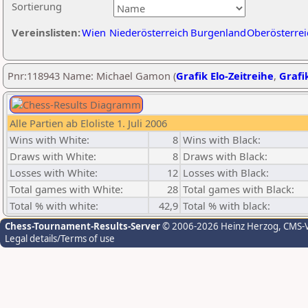
Sortierung
Vereinslisten:
Wien
Niederösterreich
Burgenland
Oberösterrei
Pnr:118943 Name: Michael Gamon (
Grafik Elo-Zeitreihe
,
Grafik
Alle Partien ab Eloliste 1. Juli 2006
Wins with White:
8
Wins with Black:
Draws with White:
8
Draws with Black:
Losses with White:
12
Losses with Black:
Total games with White:
28
Total games with Black:
Total % with white:
42,9
Total % with black:
Chess-Tournament-Results-Server
© 2006-2026 Heinz Herzog
, CMS-
Legal details/Terms of use