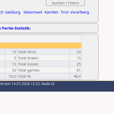
ch
Salzburg
Steiermark
Kärnten
Tirol
Vorarlberg
 Partie-Statistik
)
15
Total Wins:
23
5
Total draws:
13
13
Total losses:
25
33
Total games:
61
53,0
Total %:
48,4
Version 14.07.2026 13:23, Node S2