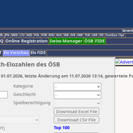
Servert
TA
JPN
MKD
LTU
NED
POL
POR
ROU
RUS
SRB
SVK
SWE
TUR
UKR
VIE
FontSize:11pt
AQ
Online Registration
Swiss-Manager
ÖSB
FIDE
T
Elo Vorschau
Elo FIDE
ch-Elozahlen des ÖSB
 01.07.2026, letzte Änderung am 11.07.2026 13:14, gewertete P
Kategorie
Geschlecht
Spielberechtigung
Top 100
UT)