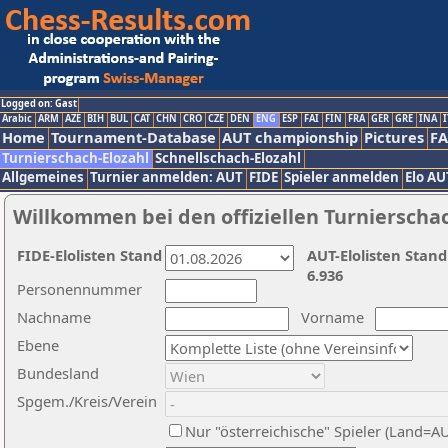
Logged on: Gast
Arabic
ARM
AZE
BIH
BUL
CAT
CHN
CRO
CZE
DEN
ENG
ESP
FAI
FIN
FRA
GER
GRE
INA
I
Home
Tournament-Database
AUT championship
Pictures
F
Turnierschach-Elozahl
Schnellschach-Elozahl
Allgemeines
Turnier anmelden: AUT
FIDE
Spieler anmelden
Elo AU
Willkommen bei den offiziellen Turnierscha
FIDE-Elolisten Stand
AUT-Elolisten Stand
6.936
Personennummer
Nachname
Vorname
Ebene
Bundesland
Spgem./Kreis/Verein
Nur "österreichische" Spieler (Land=A