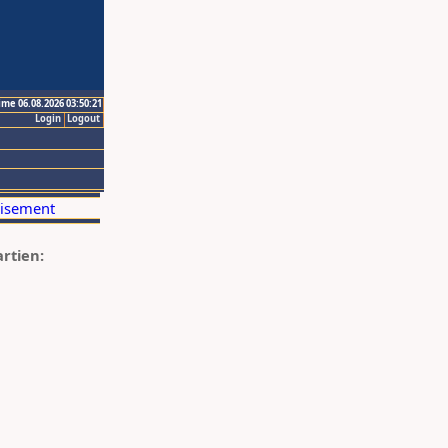
ime 06.08.2026 03:50:21
Login
Logout
artien: