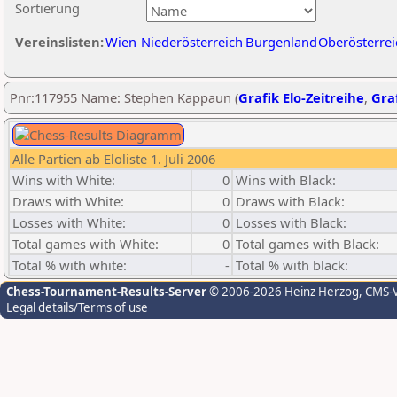
Sortierung
Vereinslisten:
Wien
Niederösterreich
Burgenland
Oberösterrei
Pnr:117955 Name: Stephen Kappaun (
Grafik Elo-Zeitreihe
,
Graf
Alle Partien ab Eloliste 1. Juli 2006
Wins with White:
0
Wins with Black:
Draws with White:
0
Draws with Black:
Losses with White:
0
Losses with Black:
Total games with White:
0
Total games with Black:
Total % with white:
-
Total % with black:
Chess-Tournament-Results-Server
© 2006-2026 Heinz Herzog
, CMS-
Legal details/Terms of use