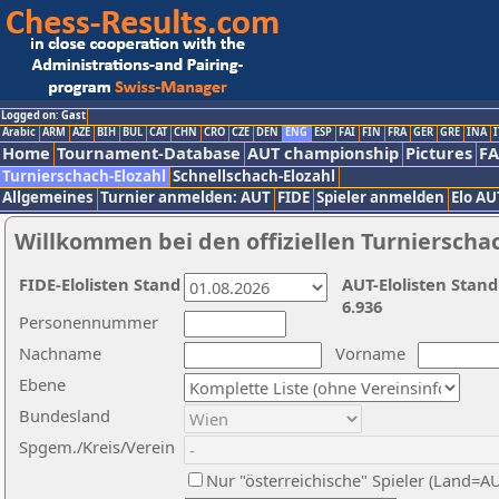
Logged on: Gast
Arabic
ARM
AZE
BIH
BUL
CAT
CHN
CRO
CZE
DEN
ENG
ESP
FAI
FIN
FRA
GER
GRE
INA
I
Home
Tournament-Database
AUT championship
Pictures
F
Turnierschach-Elozahl
Schnellschach-Elozahl
Allgemeines
Turnier anmelden: AUT
FIDE
Spieler anmelden
Elo AU
Willkommen bei den offiziellen Turnierscha
FIDE-Elolisten Stand
AUT-Elolisten Stand
6.936
Personennummer
Nachname
Vorname
Ebene
Bundesland
Spgem./Kreis/Verein
Nur "österreichische" Spieler (Land=A