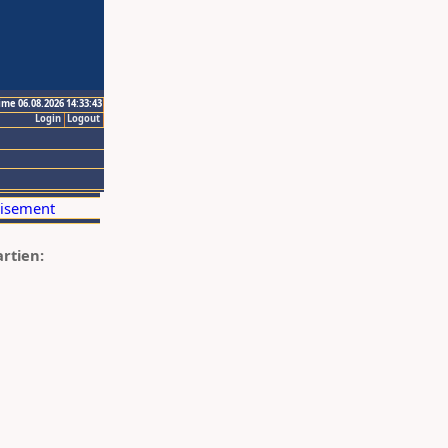
ime 06.08.2026 14:33:43
Login
Logout
artien: