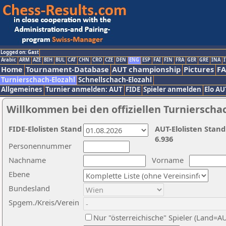
Logged on: Gast
Arabic
ARM
AZE
BIH
BUL
CAT
CHN
CRO
CZE
DEN
ENG
ESP
FAI
FIN
FRA
GER
GRE
INA
I
Home
Tournament-Database
AUT championship
Pictures
F
Turnierschach-Elozahl
Schnellschach-Elozahl
Allgemeines
Turnier anmelden: AUT
FIDE
Spieler anmelden
Elo AU
Willkommen bei den offiziellen Turnierscha
FIDE-Elolisten Stand
AUT-Elolisten Stand
6.936
Personennummer
Nachname
Vorname
Ebene
Bundesland
Spgem./Kreis/Verein
Nur "österreichische" Spieler (Land=A