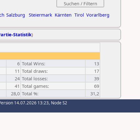
ch
Salzburg
Steiermark
Kärnten
Tirol
Vorarlberg
artie-Statistik
)
6
Total Wins:
13
11
Total draws:
17
24
Total losses:
39
41
Total games:
69
28,0
Total %:
31,2
Version 14.07.2026 13:23, Node S2