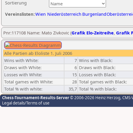
Sortierung
Vereinslisten:
Wien
Niederösterreich
Burgenland
Oberösterrei
Pnr:117108 Name: Mato Zivkovic (
Grafik Elo-Zeitreihe
,
Grafik P
Alle Partien ab Eloliste 1. Juli 2006
Wins with White:
7
Wins with Black:
Draws with White:
6
Draws with Black:
Losses with White:
15
Losses with Black:
Total games with White:
28
Total games with Black:
Total % with white:
35,7
Total % with black:
Chess-Tournament-Results-Server
© 2006-2026 Heinz Herzog
, CMS-
Legal details/Terms of use