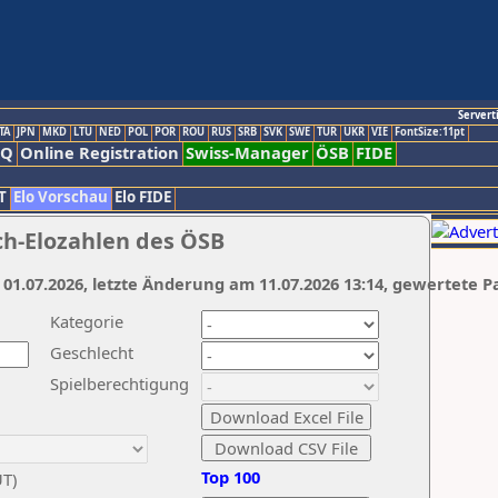
Servert
TA
JPN
MKD
LTU
NED
POL
POR
ROU
RUS
SRB
SVK
SWE
TUR
UKR
VIE
FontSize:11pt
AQ
Online Registration
Swiss-Manager
ÖSB
FIDE
T
Elo Vorschau
Elo FIDE
ch-Elozahlen des ÖSB
 01.07.2026, letzte Änderung am 11.07.2026 13:14, gewertete P
Kategorie
Geschlecht
Spielberechtigung
Top 100
UT)