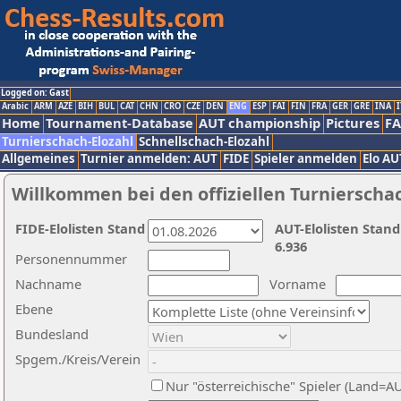
Logged on: Gast
Arabic
ARM
AZE
BIH
BUL
CAT
CHN
CRO
CZE
DEN
ENG
ESP
FAI
FIN
FRA
GER
GRE
INA
I
Home
Tournament-Database
AUT championship
Pictures
F
Turnierschach-Elozahl
Schnellschach-Elozahl
Allgemeines
Turnier anmelden: AUT
FIDE
Spieler anmelden
Elo AU
Willkommen bei den offiziellen Turnierscha
FIDE-Elolisten Stand
AUT-Elolisten Stand
6.936
Personennummer
Nachname
Vorname
Ebene
Bundesland
Spgem./Kreis/Verein
Nur "österreichische" Spieler (Land=A