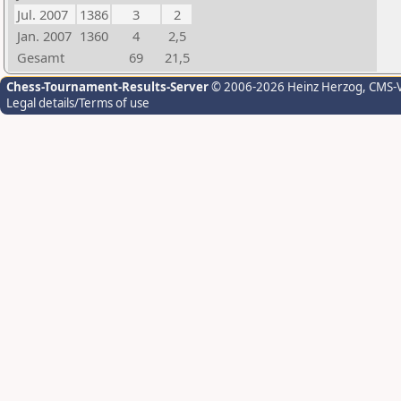
Jul. 2007
1386
3
2
Jan. 2007
1360
4
2,5
Gesamt
69
21,5
Chess-Tournament-Results-Server
© 2006-2026 Heinz Herzog
, CMS-
Legal details/Terms of use