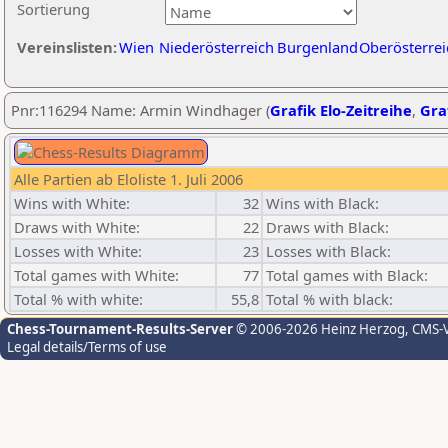
Sortierung
Vereinslisten:
Wien
Niederösterreich
Burgenland
Oberösterrei
Pnr:116294 Name: Armin Windhager (
Grafik Elo-Zeitreihe
,
Graf
Alle Partien ab Eloliste 1. Juli 2006
Wins with White:
32
Wins with Black:
Draws with White:
22
Draws with Black:
Losses with White:
23
Losses with Black:
Total games with White:
77
Total games with Black:
Total % with white:
55,8
Total % with black:
Chess-Tournament-Results-Server
© 2006-2026 Heinz Herzog
, CMS-
Legal details/Terms of use