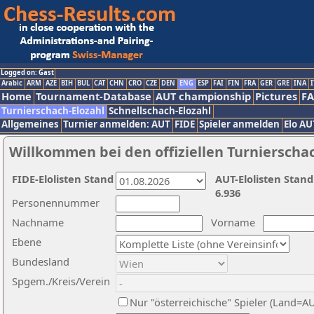
Logged on: Gast
Arabic
ARM
AZE
BIH
BUL
CAT
CHN
CRO
CZE
DEN
ENG
ESP
FAI
FIN
FRA
GER
GRE
INA
I
Home
Tournament-Database
AUT championship
Pictures
F
Turnierschach-Elozahl
Schnellschach-Elozahl
Allgemeines
Turnier anmelden: AUT
FIDE
Spieler anmelden
Elo AU
Willkommen bei den offiziellen Turnierscha
FIDE-Elolisten Stand
AUT-Elolisten Stand
6.936
Personennummer
Nachname
Vorname
Ebene
Bundesland
Spgem./Kreis/Verein
Nur "österreichische" Spieler (Land=A