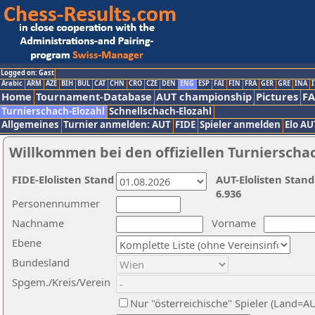
Logged on: Gast
Arabic
ARM
AZE
BIH
BUL
CAT
CHN
CRO
CZE
DEN
ENG
ESP
FAI
FIN
FRA
GER
GRE
INA
I
Home
Tournament-Database
AUT championship
Pictures
F
Turnierschach-Elozahl
Schnellschach-Elozahl
Allgemeines
Turnier anmelden: AUT
FIDE
Spieler anmelden
Elo AU
Willkommen bei den offiziellen Turnierscha
FIDE-Elolisten Stand
AUT-Elolisten Stand
6.936
Personennummer
Nachname
Vorname
Ebene
Bundesland
Spgem./Kreis/Verein
Nur "österreichische" Spieler (Land=A