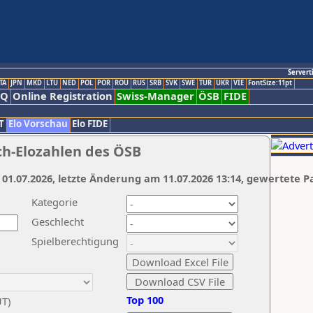
Servert
TA
JPN
MKD
LTU
NED
POL
POR
ROU
RUS
SRB
SVK
SWE
TUR
UKR
VIE
FontSize:11pt
AQ
Online Registration
Swiss-Manager
ÖSB
FIDE
T
Elo Vorschau
Elo FIDE
ch-Elozahlen des ÖSB
 01.07.2026, letzte Änderung am 11.07.2026 13:14, gewertete P
Kategorie
Geschlecht
Spielberechtigung
Top 100
UT)