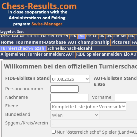
Logged on: Gast
Arabic
ARM
AZE
BIH
BUL
CAT
CHN
CRO
CZE
DEN
ENG
ESP
FAI
FIN
FRA
GER
GRE
INA
I
Home
Tournament-Database
AUT championship
Pictures
F
Turnierschach-Elozahl
Schnellschach-Elozahl
Allgemeines
Turnier anmelden: AUT
FIDE
Spieler anmelden
Elo AU
Willkommen bei den offiziellen Turnierscha
FIDE-Elolisten Stand
AUT-Elolisten Stand
6.936
Personennummer
Nachname
Vorname
Ebene
Bundesland
Spgem./Kreis/Verein
Nur "österreichische" Spieler (Land=A