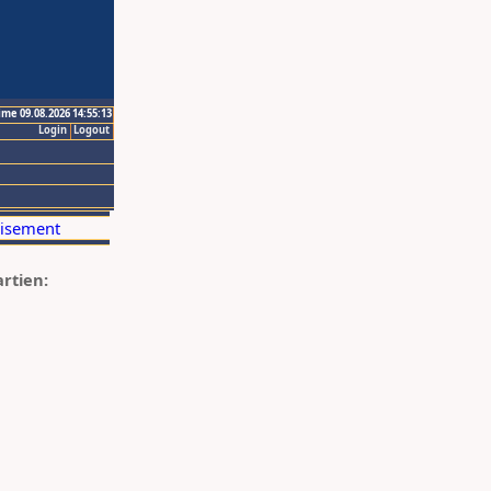
ime 09.08.2026 14:55:13
Login
Logout
artien: