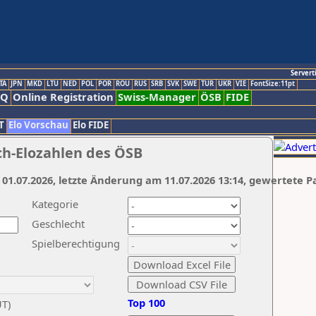
Servert
TA
JPN
MKD
LTU
NED
POL
POR
ROU
RUS
SRB
SVK
SWE
TUR
UKR
VIE
FontSize:11pt
AQ
Online Registration
Swiss-Manager
ÖSB
FIDE
T
Elo Vorschau
Elo FIDE
ch-Elozahlen des ÖSB
 01.07.2026, letzte Änderung am 11.07.2026 13:14, gewertete P
Kategorie
Geschlecht
Spielberechtigung
Top 100
UT)