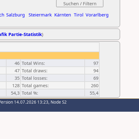
ch
Salzburg
Steiermark
Kärnten
Tirol
Vorarlberg
fik Partie-Statistik
)
46
Total Wins:
97
47
Total draws:
94
35
Total losses:
69
128
Total games:
260
54,3
Total %:
55,4
Version 14.07.2026 13:23, Node S2