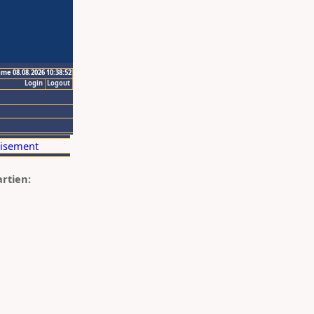
ime 08.08.2026 10:38:52
Login
Logout
artien: