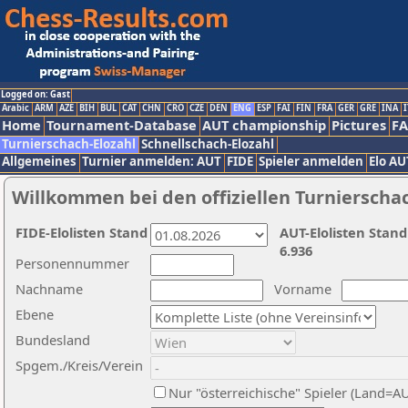
Logged on: Gast
Arabic
ARM
AZE
BIH
BUL
CAT
CHN
CRO
CZE
DEN
ENG
ESP
FAI
FIN
FRA
GER
GRE
INA
I
Home
Tournament-Database
AUT championship
Pictures
F
Turnierschach-Elozahl
Schnellschach-Elozahl
Allgemeines
Turnier anmelden: AUT
FIDE
Spieler anmelden
Elo AU
Willkommen bei den offiziellen Turnierscha
FIDE-Elolisten Stand
AUT-Elolisten Stand
6.936
Personennummer
Nachname
Vorname
Ebene
Bundesland
Spgem./Kreis/Verein
Nur "österreichische" Spieler (Land=A