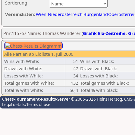
Sortierung
Vereinslisten:
Wien
Niederösterreich
Burgenland
Oberösterrei
Pnr:115767 Name: Thomas Wanderer (
Grafik Elo-Zeitreihe
,
Gra
Alle Partien ab Eloliste 1. Juli 2006
Wins with White:
51
Wins with Black:
Draws with White:
47
Draws with Black:
Losses with White:
34
Losses with Black:
Total games with White:
132
Total games with Black:
Total % with white:
56,4
Total % with black:
Chess-Tournament-Results-Server
© 2006-2026 Heinz Herzog
, CMS-
Legal details/Terms of use