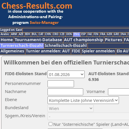
Logged on: Gast
Arabic
ARM
AZE
BIH
BUL
CAT
CHN
CRO
CZE
DEN
ENG
ESP
FAI
FIN
FRA
GER
GRE
INA
I
Home
Tournament-Database
AUT championship
Pictures
F
Turnierschach-Elozahl
Schnellschach-Elozahl
Allgemeines
Turnier anmelden: AUT
FIDE
Spieler anmelden
Elo AU
Willkommen bei den offiziellen Turnierscha
FIDE-Elolisten Stand
AUT-Elolisten Stand
6.936
Personennummer
Nachname
Vorname
Ebene
Bundesland
Spgem./Kreis/Verein
Nur "österreichische" Spieler (Land=A