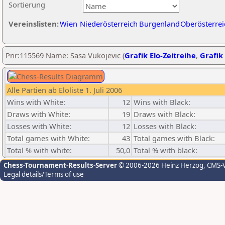
Sortierung
Vereinslisten:
Wien
Niederösterreich
Burgenland
Oberösterrei
Pnr:115569 Name: Sasa Vukojevic (
Grafik Elo-Zeitreihe
,
Grafik 
Alle Partien ab Eloliste 1. Juli 2006
Wins with White:
12
Wins with Black:
Draws with White:
19
Draws with Black:
Losses with White:
12
Losses with Black:
Total games with White:
43
Total games with Black:
Total % with white:
50,0
Total % with black:
Chess-Tournament-Results-Server
© 2006-2026 Heinz Herzog
, CMS-
Legal details/Terms of use