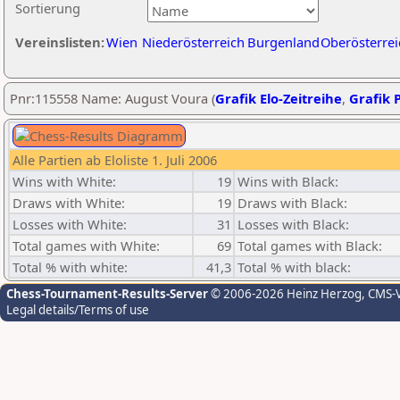
Sortierung
Vereinslisten:
Wien
Niederösterreich
Burgenland
Oberösterrei
Pnr:115558 Name: August Voura (
Grafik Elo-Zeitreihe
,
Grafik P
Alle Partien ab Eloliste 1. Juli 2006
Wins with White:
19
Wins with Black:
Draws with White:
19
Draws with Black:
Losses with White:
31
Losses with Black:
Total games with White:
69
Total games with Black:
Total % with white:
41,3
Total % with black:
Chess-Tournament-Results-Server
© 2006-2026 Heinz Herzog
, CMS-
Legal details/Terms of use