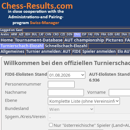
Logged on: Gast
Arabic
ARM
AZE
BIH
BUL
CAT
CHN
CRO
CZE
DEN
ENG
ESP
FAI
FIN
FRA
GER
GRE
INA
I
Home
Tournament-Database
AUT championship
Pictures
F
Turnierschach-Elozahl
Schnellschach-Elozahl
Allgemeines
Turnier anmelden: AUT
FIDE
Spieler anmelden
Elo AU
Willkommen bei den offiziellen Turnierscha
FIDE-Elolisten Stand
AUT-Elolisten Stand
6.936
Personennummer
Nachname
Vorname
Ebene
Bundesland
Spgem./Kreis/Verein
Nur "österreichische" Spieler (Land=A