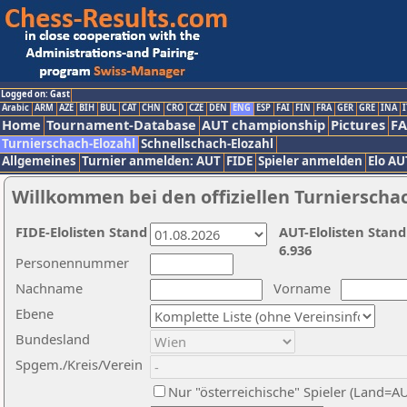
Logged on: Gast
Arabic
ARM
AZE
BIH
BUL
CAT
CHN
CRO
CZE
DEN
ENG
ESP
FAI
FIN
FRA
GER
GRE
INA
I
Home
Tournament-Database
AUT championship
Pictures
F
Turnierschach-Elozahl
Schnellschach-Elozahl
Allgemeines
Turnier anmelden: AUT
FIDE
Spieler anmelden
Elo AU
Willkommen bei den offiziellen Turnierscha
FIDE-Elolisten Stand
AUT-Elolisten Stand
6.936
Personennummer
Nachname
Vorname
Ebene
Bundesland
Spgem./Kreis/Verein
Nur "österreichische" Spieler (Land=A