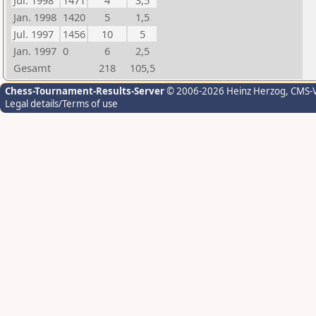
Jul. 1998
1471
4
3,5
Jan. 1998
1420
5
1,5
Jul. 1997
1456
10
5
Jan. 1997
0
6
2,5
Gesamt
218
105,5
Chess-Tournament-Results-Server
© 2006-2026 Heinz Herzog
, CMS-
Legal details/Terms of use