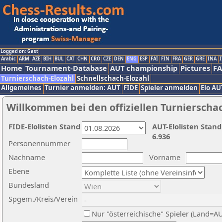
Logged on: Gast
Arabic
ARM
AZE
BIH
BUL
CAT
CHN
CRO
CZE
DEN
ENG
ESP
FAI
FIN
FRA
GER
GRE
INA
I
Home
Tournament-Database
AUT championship
Pictures
F
Turnierschach-Elozahl
Schnellschach-Elozahl
Allgemeines
Turnier anmelden: AUT
FIDE
Spieler anmelden
Elo AU
Willkommen bei den offiziellen Turnierscha
FIDE-Elolisten Stand
AUT-Elolisten Stand
6.936
Personennummer
Nachname
Vorname
Ebene
Bundesland
Spgem./Kreis/Verein
Nur "österreichische" Spieler (Land=A