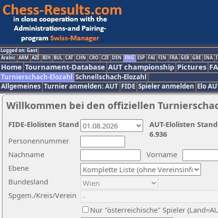
Logged on: Gast
Arabic
ARM
AZE
BIH
BUL
CAT
CHN
CRO
CZE
DEN
ENG
ESP
FAI
FIN
FRA
GER
GRE
INA
I
Home
Tournament-Database
AUT championship
Pictures
F
Turnierschach-Elozahl
Schnellschach-Elozahl
Allgemeines
Turnier anmelden: AUT
FIDE
Spieler anmelden
Elo AU
Willkommen bei den offiziellen Turnierscha
FIDE-Elolisten Stand
AUT-Elolisten Stand
6.936
Personennummer
Nachname
Vorname
Ebene
Bundesland
Spgem./Kreis/Verein
Nur "österreichische" Spieler (Land=A