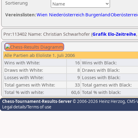
Sortierung
Vereinslisten:
Wien
Niederösterreich
Burgenland
Oberösterrei
Pnr:113402 Name: Christian Schwarhofer (
Grafik Elo-Zeitreihe
Alle Partien ab Eloliste 1. Juli 2006
Wins with White:
16
Wins with Black:
Draws with White:
8
Draws with Black:
Losses with White:
9
Losses with Black:
Total games with White:
33
Total games with Black:
Total % with white:
60,6
Total % with black:
Chess-Tournament-Results-Server
© 2006-2026 Heinz Herzog
, CMS-
Legal details/Terms of use